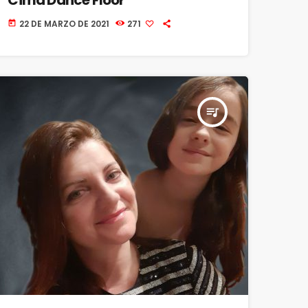
22 DE MARZO DE 2021
271
today
queue_music