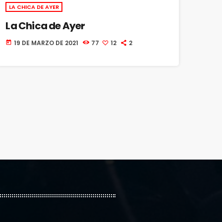
LA CHICA DE AYER
La Chica de Ayer
19 DE MARZO DE 2021
77
12
2
today