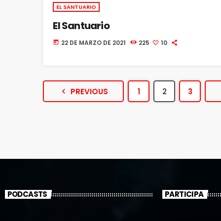
EL SANTUARIO
El Santuario
22 DE MARZO DE 2021
225
10
today
navigate_before
PREVIOUS
1
2
3
PODCASTS
PARTICIPA