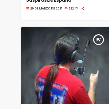
29 DE MARZO DE 2021
222
today
queue_music