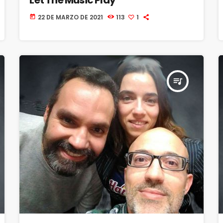
22 DE MARZO DE 2021
113
1
today
queue_music