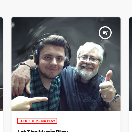
queue_music
LETS THE MUSIC PLAY
Let The Music Play