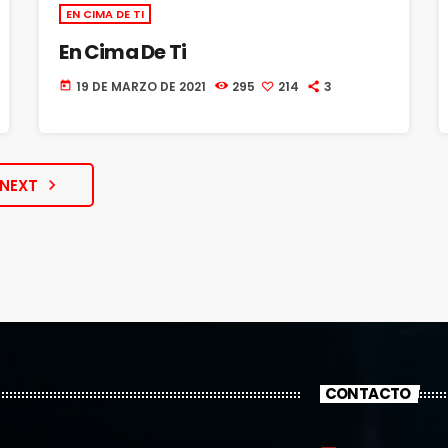
EN CIMA DE TI
En Cima De Ti
19 DE MARZO DE 2021
295
214
3
today
NEXT
navigate_next
CONTACTO