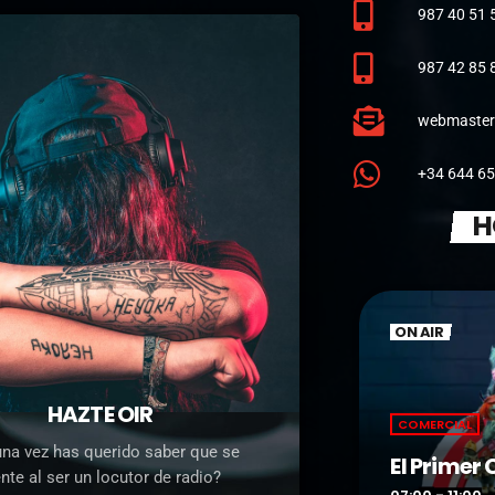
987 40 51 
987 42 85 
webmaster
+34 644 65
H
ON AIR
HAZTE OIR
COMERCIAL
na vez has querido saber que se
oces
El Primer
ente al ser un locutor de radio?