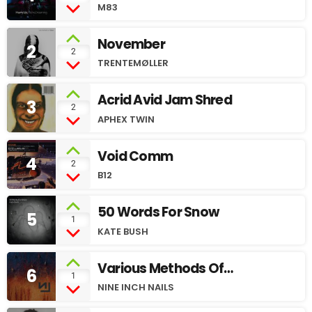
M83
November
2
2
TRENTEMØLLER
Acrid Avid Jam Shred
3
2
APHEX TWIN
Void Comm
4
2
B12
50 Words For Snow
5
1
KATE BUSH
Various Methods Of
6
1
Escape
NINE INCH NAILS