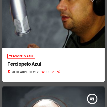
TERCIOPELO AZUL
Terciopelo Azul
today
20 DE ABRIL DE 2021
90
queue_music