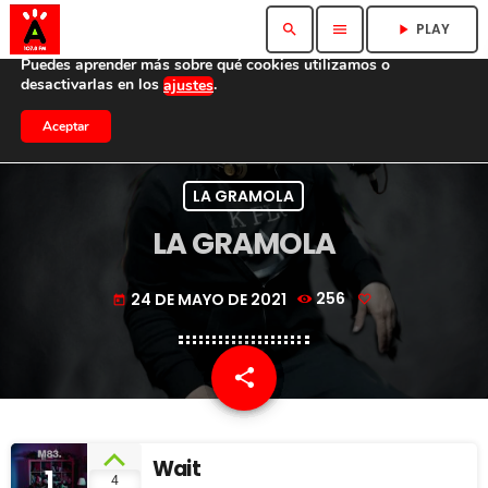
Utilizamos cookies para ofrecerte la mejor experiencia en
PLAY
search
menu
play_arrow
nuestra web.
Puedes aprender más sobre qué cookies utilizamos o
desactivarlas en los
.
ajustes
Aceptar
LA GRAMOLA
LA GRAMOLA
24 DE MAYO DE 2021
256
today
share
email
Wait
1
4