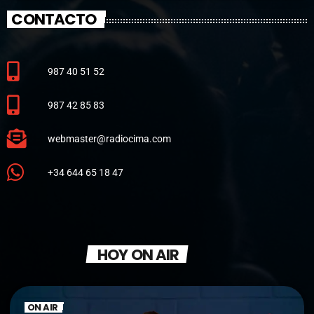
CONTACTO
987 40 51 52
987 42 85 83
webmaster@radiocima.com
+34 644 65 18 47
HOY ON AIR
ON AIR