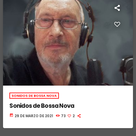
SONIDOS DE BOSSA NOVA
Sonidos de Bossa Nova
today
29 DE MARZO DE 2021
73
2