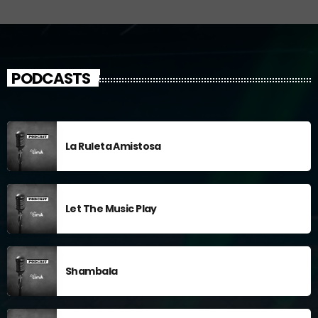
PODCASTS
La Ruleta Amistosa
Let The Music Play
Shambala