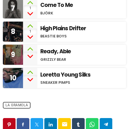
Come To Me
7
1
BJÖRK
High Plains Drifter
8
1
BEASTIE BOYS
Ready, Able
9
GRIZZLY BEAR
Loretta Young Silks
10
SNEAKER PIMPS
LA GRAMOLA
email