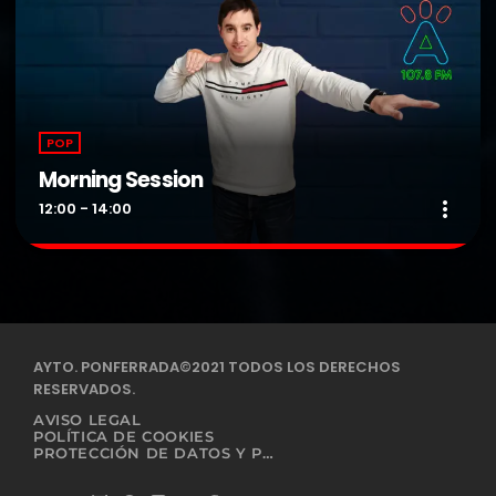
POP
Morning Session
more_vert
12:00 - 14:00
Morning Session
close
Presentado por DJ Albertin.
Radio formula con una selección musical de los éxitos recientes
AYTO. PONFERRADA©2021 TODOS LOS DERECHOS
y de la otras décadas.
RESERVADOS.
AVISO LEGAL
POLÍTICA DE COOKIES
PROTECCIÓN DE DATOS Y PRIVACIDAD