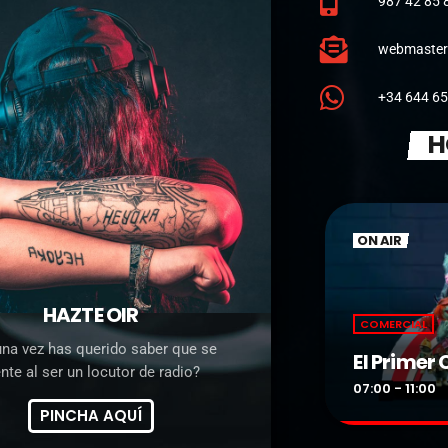
987 42 85 
webmaster
+34 644 65
H
ON AIR
HAZTE OIR
COMERCIAL
na vez has querido saber que se
oces
El Primer
ente al ser un locutor de radio?
more_vert
0
07:00 - 11:00
PINCHA AQUÍ
close