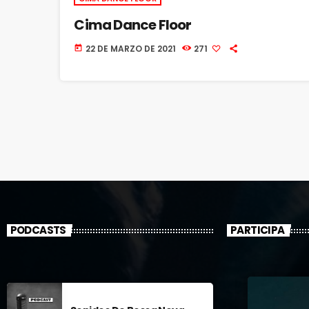
Cima Dance Floor
22 DE MARZO DE 2021
271
today
PODCASTS
PARTICIPA