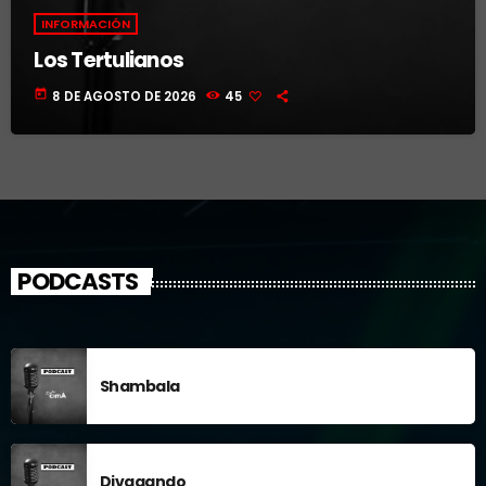
INFORMACIÓN
Los Tertulianos
today
8 DE AGOSTO DE 2026
45
PODCASTS
Shambala
Divagando