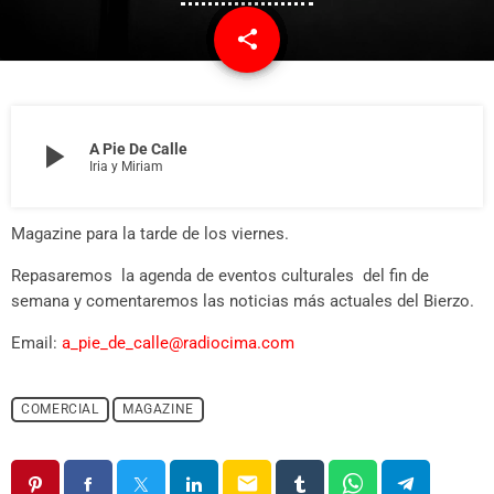
share
email
play_arrow
A Pie De Calle
Iria y Miriam
Magazine para la tarde de los viernes.
Repasaremos la agenda de eventos culturales del fin de
semana y comentaremos las noticias más actuales del Bierzo.
Email:
a_pie_de_calle@radiocima.com
COMERCIAL
MAGAZINE
email