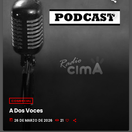
COMERCIAL
A Dos Voces
today
26 DE MARZO DE 2026
21