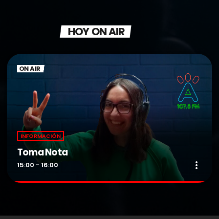
HOY ON AIR
ON AIR
INFORMACIÓN
Toma Nota
more_vert
15:00 - 16:00
Toma Nota
close
Presentado por Vivi Martínez.