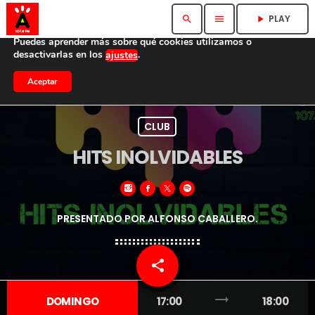
Utilizamos cookies para ofrecerte la mejor experiencia en
PLAY
search
menu
play_arrow
nuestra web.
Puedes aprender más sobre qué cookies utilizamos o
desactivarlas en los
.
ajustes
Aceptar
CLUB
HITS INOLVIDABLES
PRESENTADO POR ALFONSO CABALLERO.
share
email
1
trending_flat
DOMINGO
17:00
18:00