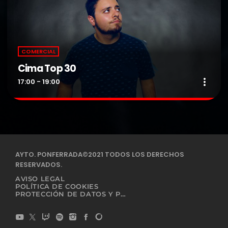
COMERCIAL
Cima Top 30
more_vert
17:00 - 19:00
Cima Top 30
close
Presentado por Dj Trinky.
Cima TOP 30, la lista oficial de éxitos de Radio Cima.
AYTO. PONFERRADA©2021 TODOS LOS DERECHOS
RESERVADOS.
AVISO LEGAL
POLÍTICA DE COOKIES
PROTECCIÓN DE DATOS Y PRIVACIDAD