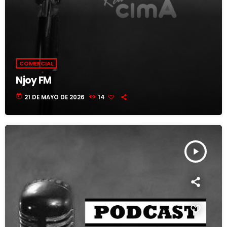
COMERCIAL
Njoy FM
today
21 DE MAYO DE 2026
14
play_arrow