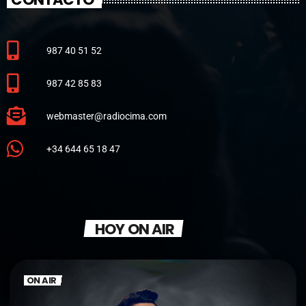
987 40 51 52
987 42 85 83
webmaster@radiocima.com
+34 644 65 18 47
HOY ON AIR
ON AIR