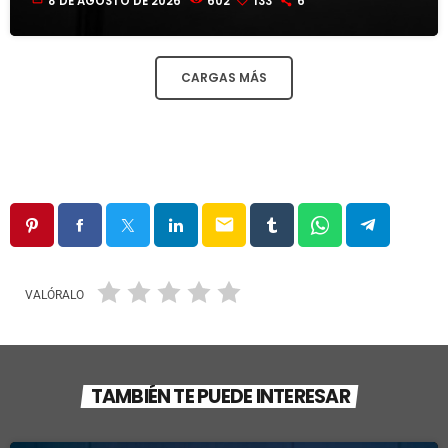
8 DE AGOSTO DE 2026
602
133
6
CARGAS MÁS
email
VALÓRALO
TAMBIÉN TE PUEDE INTERESAR