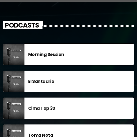
Deportes, noticias, música y mucho más, los miércoles de 5h a
6h.
PODCASTS
Morning Session
El Santuario
Cima Top 30
Toma Nota