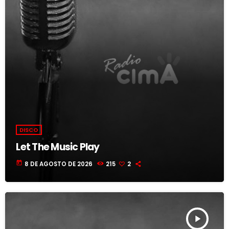
DISCO
Let The Music Play
today
8 DE AGOSTO DE 2026
215
2
play_arrow