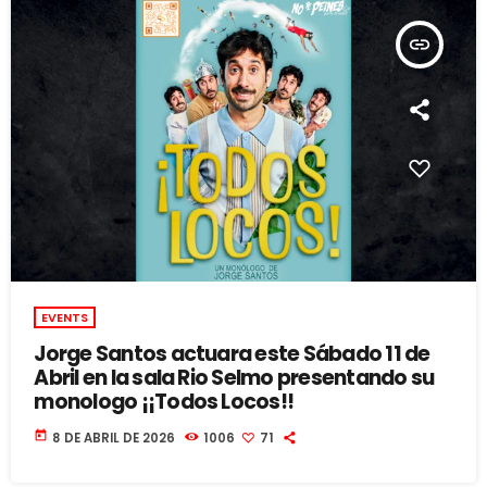
insert_link
EVENTS
Jorge Santos actuara este Sábado 11 de
Abril en la sala Rio Selmo presentando su
monologo ¡¡Todos Locos!!
today
8 DE ABRIL DE 2026
1006
71