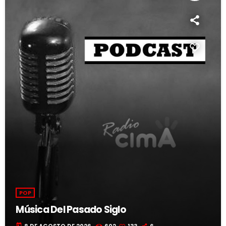
POP
Música Del Pasado Siglo
today