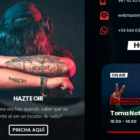
987 42 85 
webmaster
+34 644 65
H
ON AIR
HAZTE OIR
INFORMACIÓN
na vez has querido saber que se
p 30
Toma No
ente al ser un locutor de radio?
more_vert
0
15:00 - 16:00
PINCHA AQUÍ
close