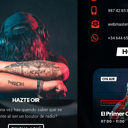
987 42 85 
webmaster
+34 644 65
H
ON AIR
HAZTE OIR
COMERCIAL
na vez has querido saber que se
oces
El Primer
ente al ser un locutor de radio?
more_vert
0
07:00 - 11:00