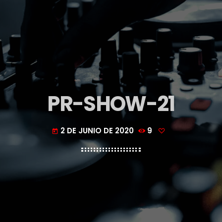
PR-SHOW-21
2 DE JUNIO DE 2020
9
today