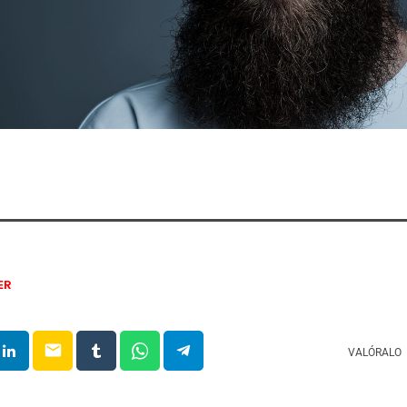
ER
email
VALÓRALO