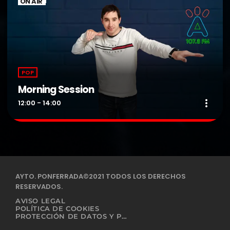
ON AIR
POP
Morning Session
more_vert
12:00 - 14:00
Morning Session
close
Presentado por DJ Albertin.
Radio formula con una selección musical de los éxitos recientes
AYTO. PONFERRADA©2021 TODOS LOS DERECHOS
y de la otras décadas.
RESERVADOS.
AVISO LEGAL
POLÍTICA DE COOKIES
PROTECCIÓN DE DATOS Y PRIVACIDAD