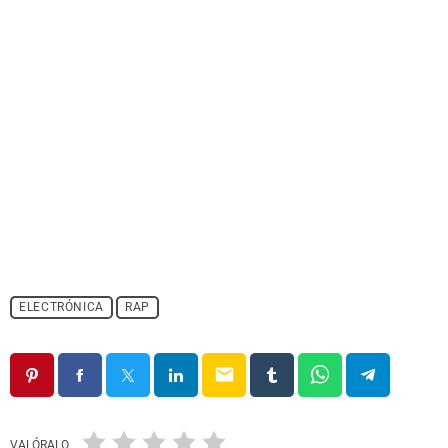
ELECTRÓNICA
RAP
email
VALÓRALO