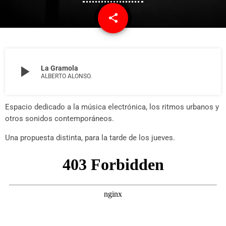
share
email
9
play_arrow
La Gramola
ALBERTO ALONSO.
Espacio dedicado a la música electrónica, los ritmos urbanos y
otros sonidos contemporáneos.
Una propuesta distinta, para la tarde de los jueves.