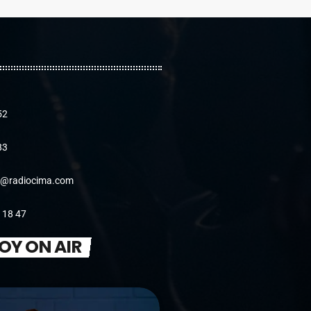
52
83
@radiocima.com
 18 47
OY ON AIR