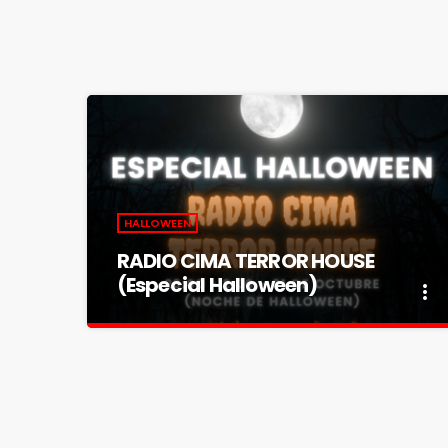
HALLOWEEN
RADIO CIMA TERROR HOUSE
(Especial Halloween)
more_vert
close
RADIO CIMA TERROR HOUSE
(Especial Halloween)
¿Te atreves a escucharnos?