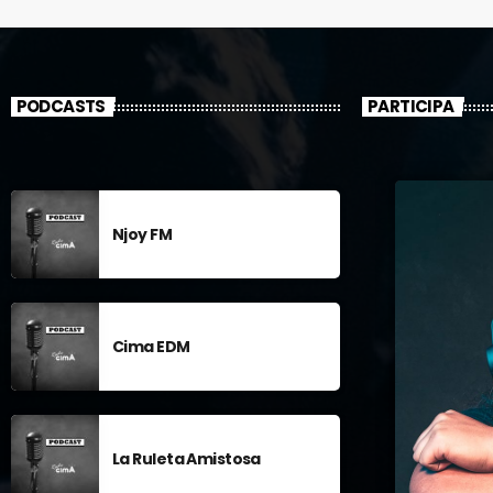
Prepárate para una noche de "Historias para no
dormir", música escalofriante y sorpresas
terroríficamente "espantosas" desde las 23h del
31 de octubre.
PODCASTS
PARTICIPA
Njoy FM
Cima EDM
La Ruleta Amistosa