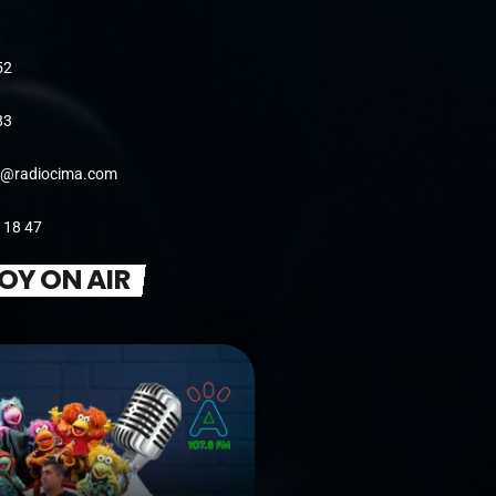
52
83
@radiocima.com
 18 47
OY ON AIR
POP