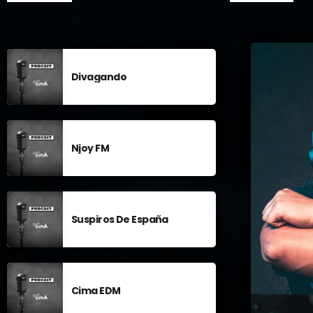
Divagando
Njoy FM
Suspiros De España
Cima EDM
COMERCIAL