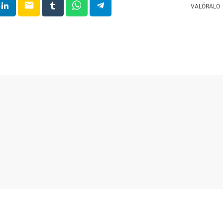
email
VALÓRALO