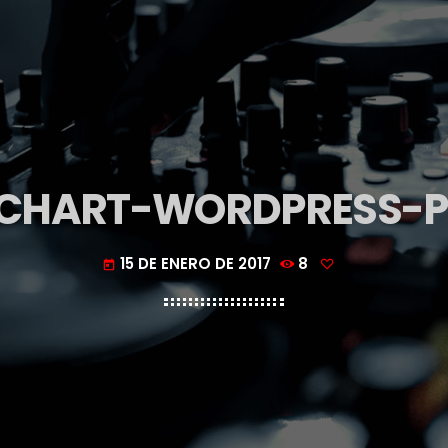
CHART-WORDPRESS-P
15 DE ENERO DE 2017
8
today