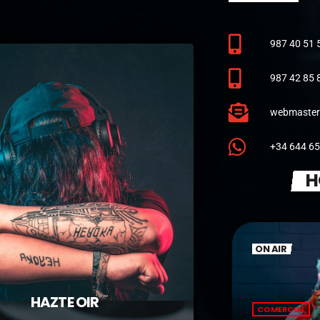
987 40 51 
987 42 85 
webmaster
+34 644 65
H
ON AIR
HAZTE OIR
COMERCIAL