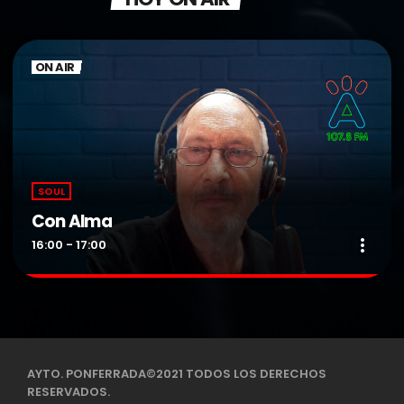
ON AIR
SOUL
Con Alma
more_vert
16:00 - 17:00
Con Alma
close
Presentado por Ángel González
Programa dedicado a lo mejor de la música Soul.
AYTO. PONFERRADA©2021 TODOS LOS DERECHOS
RESERVADOS.