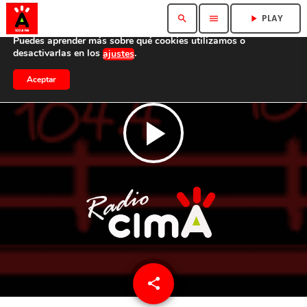
Utilizamos cookies para ofrecerte la mejor experiencia en
PLAY
search
menu
play_arrow
nuestra web.
Puedes aprender más sobre qué cookies utilizamos o
desactivarlas en los
.
ajustes
Aceptar
play_arrow
share
email
1