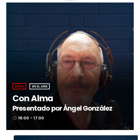
SOUL
EN EL AIRE
Con Alma
Presentado por Ángel González
16:00 - 17:00
access_time