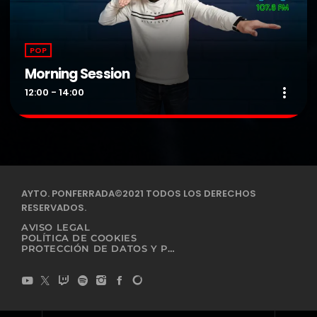
POP
Morning Session
more_vert
12:00 - 14:00
Morning Session
close
Presentado por DJ Albertin.
Radio formula con una selección musical de los éxitos recientes
AYTO. PONFERRADA©2021 TODOS LOS DERECHOS
y de la otras décadas.
RESERVADOS.
AVISO LEGAL
POLÍTICA DE COOKIES
PROTECCIÓN DE DATOS Y PRIVACIDAD