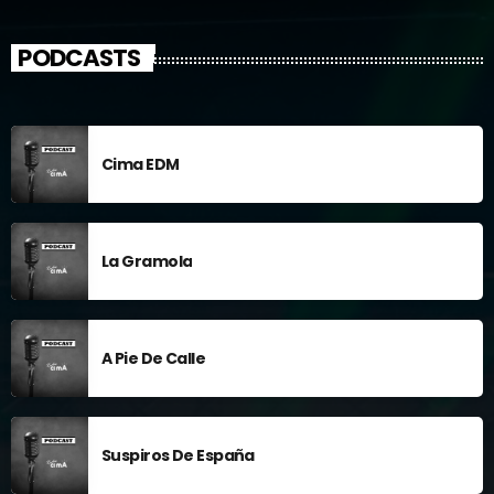
Deportes, noticias, música y mucho más, los miércoles de 5h a
6h.
PODCASTS
Cima EDM
La Gramola
A Pie De Calle
Suspiros De España