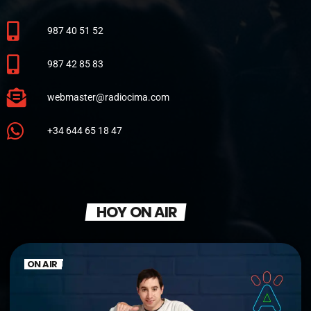
987 40 51 52
987 42 85 83
webmaster@radiocima.com
+34 644 65 18 47
HOY ON AIR
ON AIR