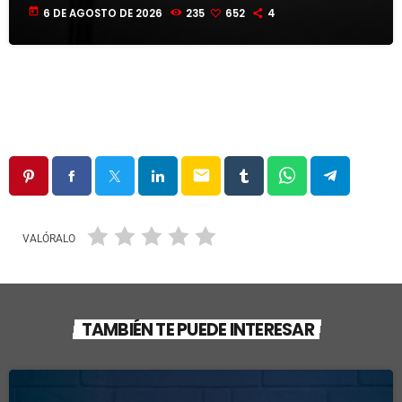
today
6 DE AGOSTO DE 2026
235
652
4
email
VALÓRALO
TAMBIÉN TE PUEDE INTERESAR