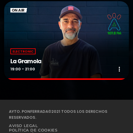
ON AIR
ELECTRONIC
La Gramola
more_vert
19:00 - 21:00
La Gramola
close
Presentado por Alberto Alonso.
Espacio dedicado a la música electrónica, los ritmos urbanos y
AYTO. PONFERRADA©2021 TODOS LOS DERECHOS
otros sonidos contemporáneos.
RESERVADOS.
AVISO LEGAL
POLÍTICA DE COOKIES