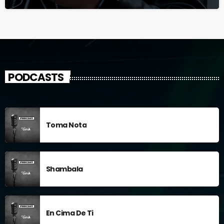
PODCASTS
Toma Nota
Shambala
En Cima De Ti