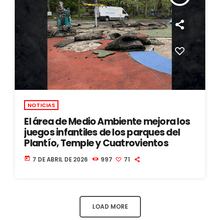
NOTICIAS
El área de Medio Ambiente mejora los
juegos infantiles de los parques del
Plantío, Temple y Cuatrovientos
today
7 DE ABRIL DE 2026
997
71
LOAD MORE