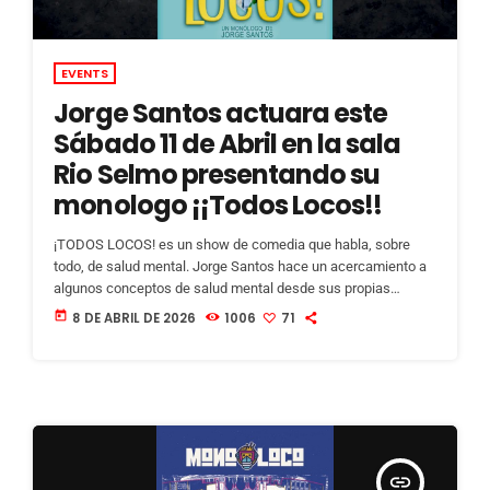
EVENTS
Jorge Santos actuara este
Sábado 11 de Abril en la sala
Rio Selmo presentando su
monologo ¡¡Todos Locos!!
¡TODOS LOCOS! es un show de comedia que habla, sobre
todo, de salud mental. Jorge Santos hace un acercamiento a
algunos conceptos de salud mental desde sus propias
experiencias y anécdotas? y a ratos también hace un poco de
today
8 DE ABRIL DE 2026
1006
71
humor escatológico o subido de tono, pero eso ya es de
regalo. Una forma muy divertida de abordar temas que nos
afectan a todos y que no te dejarán indiferente. Si […]
insert_link