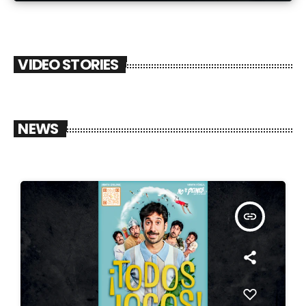
VIDEO STORIES
NEWS
insert_link