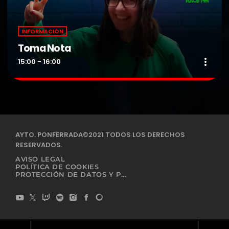
INFORMACIÓN
Toma Nota
more_vert
15:00 - 16:00
Toma Nota
close
Presentado por Vivi Martínez.
La información en Directo.
AYTO. PONFERRADA©2021 TODOS LOS DERECHOS
RESERVADOS.
AVISO LEGAL
POLÍTICA DE COOKIES
PROTECCIÓN DE DATOS Y PRIVACIDAD