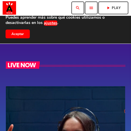
Utilizamos cookies para ofrecerte la mejor experiencia en
PLAY
search
menu
play_arrow
nuestra web.
Puedes aprender más sobre qué cookies utilizamos o
desactivarlas en los
.
ajustes
Aceptar
LIVE NOW