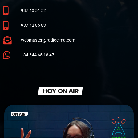
987 40 51 52
987 42 85 83
webmaster@radiocima.com
+34 644 65 18 47
HOY ON AIR
ON AIR