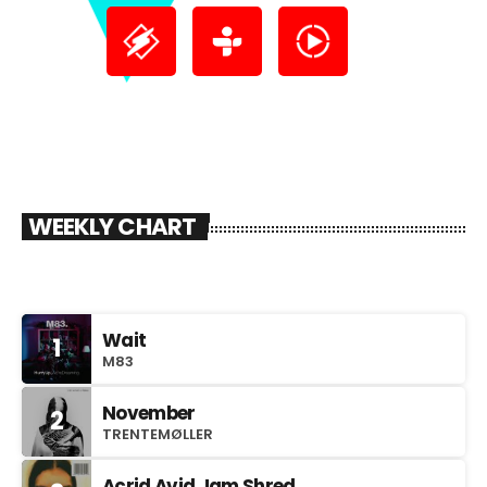
WEEKLY CHART
Wait
1
M83
November
2
TRENTEMØLLER
Acrid Avid Jam Shred