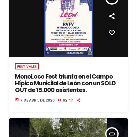
FESTIVALES
MonoLoco Fest triunfa en el Campo
Hípico Municilal de León con un SOLD
OUT de 15.000 asistentes.
today
7 DE ABRIL DE 2026
62
insert_link