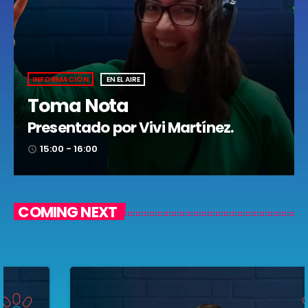
INFORMACIÓN
EN EL AIRE
Toma Nota
Presentado por Vivi Martínez.
15:00 - 16:00
access_time
COMING NEXT