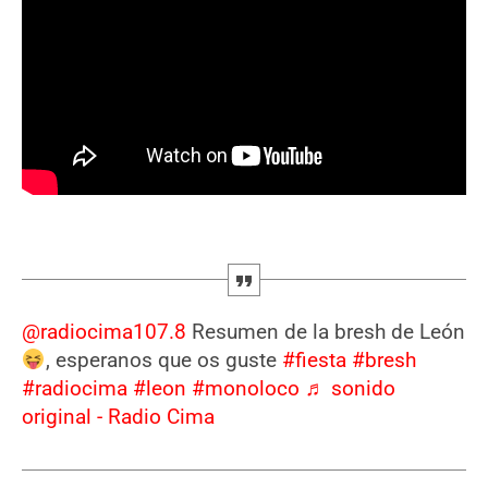
@radiocima107.8
Resumen de la bresh de León
, esperanos que os guste
#fiesta
#bresh
#radiocima
#leon
#monoloco
♬ sonido
original - Radio Cima