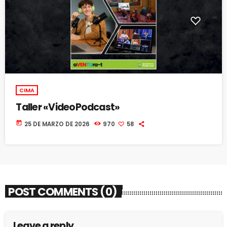
CIMA
Taller «VideoPodcast»
today
25 DE MARZO DE 2026
970
58
POST COMMENTS (0)
Leave a reply