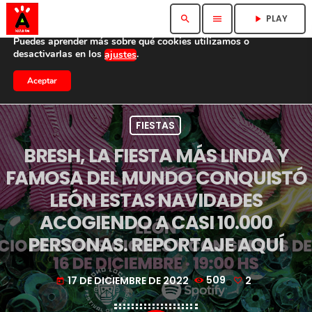
Utilizamos cookies para ofrecerte la mejor experiencia en
PLAY
search
menu
play_arrow
nuestra web.
Puedes aprender más sobre qué cookies utilizamos o
desactivarlas en los
.
ajustes
Aceptar
FIESTAS
BRESH, LA FIESTA MÁS LINDA Y
FAMOSA DEL MUNDO CONQUISTÓ
LEÓN ESTAS NAVIDADES
ACOGIENDO A CASI 10.000
PERSONAS. REPORTAJE AQUÍ
17 DE DICIEMBRE DE 2022
509
2
today