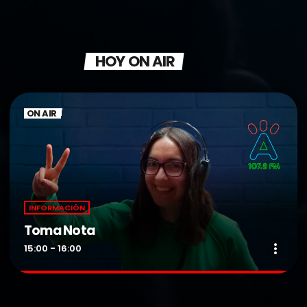
HOY ON AIR
ON AIR
INFORMACIÓN
Toma Nota
more_vert
15:00 - 16:00
Toma Nota
close