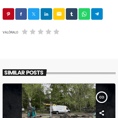
email
VALÓRALO
SIMILAR POSTS
insert_link