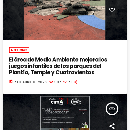
NOTICIAS
El área de Medio Ambiente mejora los
juegos infantiles de los parques del
Plantío, Temple y Cuatrovientos
today
7 DE ABRIL DE 2026
997
71
insert_link