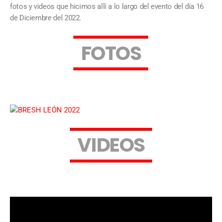
fotos y videos que hicimos allí a lo largo del evento del día 16
de Diciembre del 2022.
F
O
T
O
S
V
I
D
E
O
S