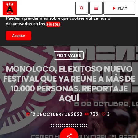
Utilizamos cookies para ofrecerte la mejor experiencia en
PLAY
search
menu
play_arrow
nuestra web.
Puedes aprender más sobre qué cookies utilizamos o
desactivarlas en los
.
ajustes
Aceptar
FESTIVALES
MONOLOCO, EL EXITOSO NUEVO
FESTIVAL QUE YA REÚNE A MÁS DE
10.000 PERSONAS. REPORTAJE
AQUÍ
12 DE OCTUBRE DE 2022
725
3
today
share
email