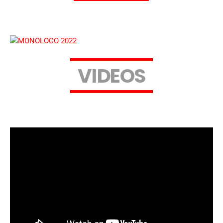
V
I
D
E
O
S