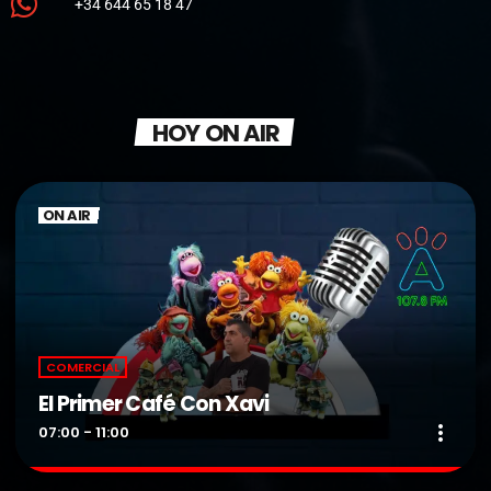
+34 644 65 18 47
HOY ON AIR
ON AIR
COMERCIAL
El Primer Café Con Xavi
more_vert
07:00 - 11:00