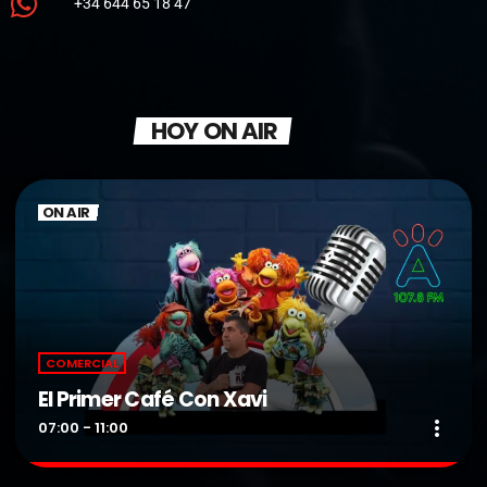
+34 644 65 18 47
HOY ON AIR
ON AIR
COMERCIAL
El Primer Café Con Xavi
more_vert
07:00 - 11:00