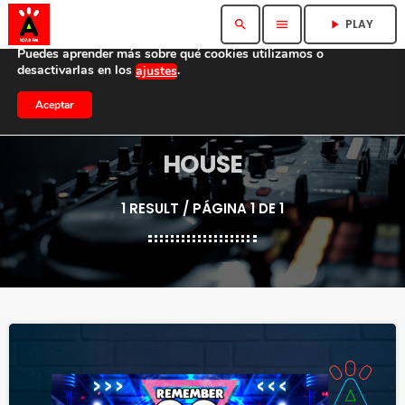
Utilizamos cookies para ofrecerte la mejor experiencia en
PLAY
search
menu
play_arrow
nuestra web.
Puedes aprender más sobre qué cookies utilizamos o
desactivarlas en los
.
ajustes
Aceptar
HOUSE
1 RESULT / PÁGINA 1 DE 1