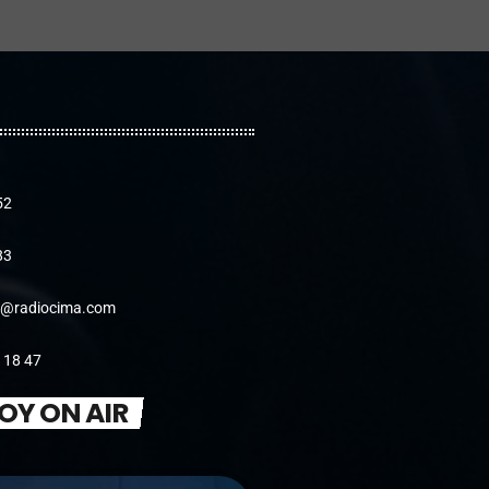
Presentado por Gael, Izan, Álvaro y Pedro.
Deportes, noticias, música y mucho más, los
miércoles de 5h a 6h.
52
83
@radiocima.com
 18 47
OY ON AIR