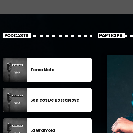
Presentado por Javier Domingos
Njoy FM, más música, más ritmo para ti.
PODCASTS
PARTICIPA
Toma Nota
Sonidos De Bossa Nova
La Gramola