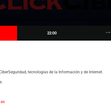
trending_flat
22:00
CiberSeguridad, tecnologías de la Información y de Internet.
s.
.es