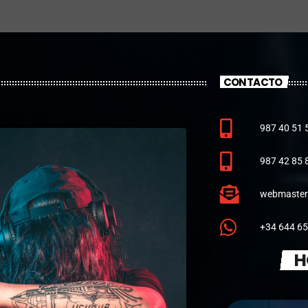
Presentado por Floid, DJ Rusclo,Óscar
Prado .
Las mejores canciones remember de los años 90s
y comienzo de los 2000.
CONTACTO
987 40 51 
987 42 85 
webmaster
+34 644 65
H