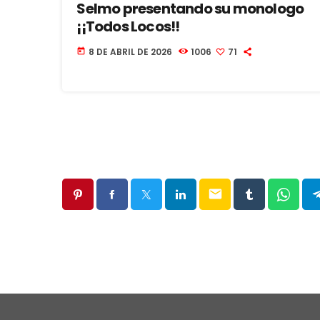
Selmo presentando su monologo
¡¡Todos Locos!!
8 DE ABRIL DE 2026
1006
71
today
email