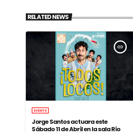
RELATED NEWS
insert_link
EVENTS
Jorge Santos actuara este
Sábado 11 de Abril en la sala Rio