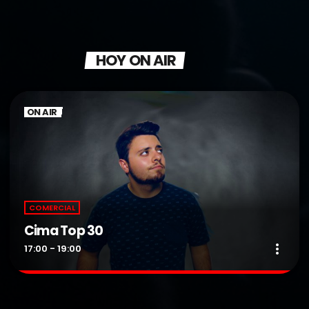
HOY ON AIR
ON AIR
COMERCIAL
Cima Top 30
more_vert
17:00 - 19:00
Cima Top 30
close
Presentado por Dj Trinky.