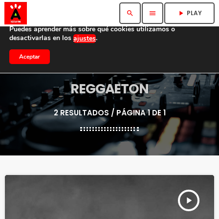
Utilizamos cookies para ofrecerte la mejor experiencia en
PLAY
search
menu
play_arrow
nuestra web.
Puedes aprender más sobre qué cookies utilizamos o
desactivarlas en los
.
ajustes
Aceptar
REGGAETON
2 RESULTADOS / PÁGINA 1 DE 1
play_arrow