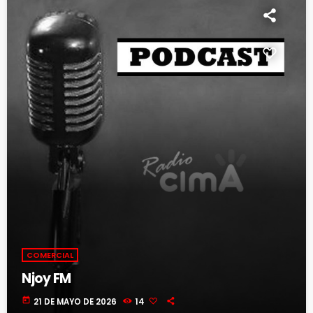
COMERCIAL
Njoy FM
today
21 DE MAYO DE 2026
14